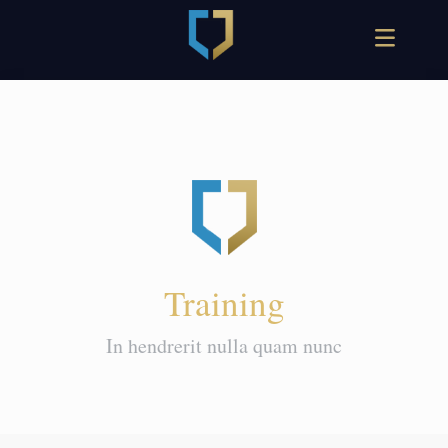
Training
In hendrerit nulla quam nunc