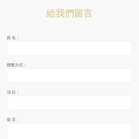
給我們留言
姓 名：
聯繫方式：
項 目：
留 言：