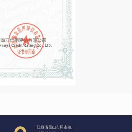
江蘇省昆山市周市鎮,