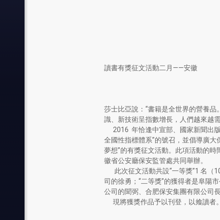
讀書有獎征文活動二月——安徽
莎士比亞說：“書籍是全世界的營養品
識、新技術呈指數增長，人們越來越
2016 年恰逢中宣部、國家新聞出
全國性指標體系”的號召，並倡導廣大
夢想”的有獎征文活動。此項活動的時間
徽省公安廳保安監管處共同舉辦。
此次征文活動共設“一等獎”1 名（100
司的徐勇；“二等獎”的獲得者是阜陽
公司的聞弼、合肥保安集團有限公司
現將獲獎作品予以刊登，以飨讀者