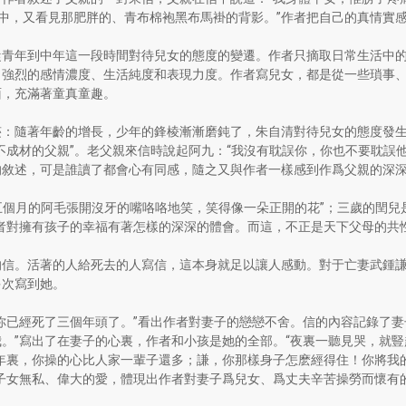
光中，又看見那肥胖的、青布棉袍黑布馬褂的背影。”作者把自己的真情實
從青年到中年這一段時間對待兒女的態度的變遷。作者只摘取日常生活中
出強烈的感情濃度、生活純度和表現力度。作者寫兒女，都是從一些瑣事
面，充滿著童真童趣。
迹：隨著年齡的增長，少年的鋒棱漸漸磨鈍了，朱自清對待兒女的態度發
不成材的父親”。老父親來信時說起阿九：“我沒有耽誤你，你也不要耽誤
的敘述，可是誰讀了都會心有同感，隨之又與作者一樣感到作爲父親的深
“五個月的阿毛張開沒牙的嘴咯咯地笑，笑得像一朵正開的花”；三歲的閏兒
者對擁有孩子的幸福有著怎樣的深深的體會。而這，不正是天下父母的共
的信。活著的人給死去的人寫信，這本身就足以讓人感動。對于亡妻武鍾
多次寫到她。
你已經死了三個年頭了。”看出作者對妻子的戀戀不舍。信的內容記錄了妻
。”寫出了在妻子的心裏，作者和小孩是她的全部。“夜裏一聽見哭，就豎起
年裏，你操的心比人家一輩子還多；謙，你那樣身子怎麽經得住！你將我
子女無私、偉大的愛，體現出作者對妻子爲兒女、爲丈夫辛苦操勞而懷有