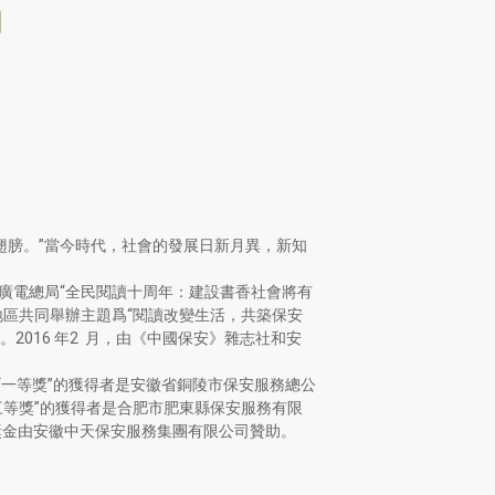
月
翅膀。”當今時代，社會的發展日新月異，新知
版廣電總局“全民閱讀十周年：建設書香社會將有
地區共同舉辦主題爲“閱讀改變生活，共築保安
2016 年2 月，由《中國保安》雜志社和安
元）。“一等獎”的獲得者是安徽省銅陵市保安服務總公
三等獎”的獲得者是合肥市肥東縣保安服務有限
獎金由安徽中天保安服務集團有限公司贊助。