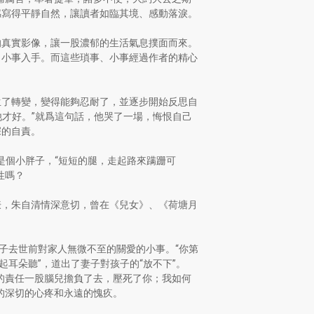
感寫得平靜自然，讓讀者如臨其境、感動落淚。
的真實影像，讓一股濃郁的生活氣息撲面而來。
、小事入手。而這些瑣事、小事經過作者的精心
生了轉變，變得能夠忍耐了，並逐步開始反思自
他才好。”就爲這句話，他哭了一場，悔恨自己
深的自責。
是個小胖子，“短短的腿，走起路來蹒跚可
性嗎？
謙，朱自清情深意切，曾在《兒女》、《荷塘月
子去世前對家人無微不至的關愛的小事。“你第
耳朵聽”，道出了妻子對孩子的“放不下”。
的責任一股腦兒擔負了去，壓死了你；我如何
的深切的心疼和永遠的愧疚。