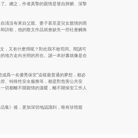
舉了。總之，作者真摯的親情是發自肺腑、深摯
朱自清沒有來自父親、妻子甚至是兒女親情的雨
論和詩歌，他的散文作品就會缺失一些社會觸角
散文，又有什麽用呢？對此我不敢苟同。閱讀可
暗的地方走向光明的所在。讀一本好書就像是在
想成爲一名優秀保安”這樣最普通的夢想，都必
協管、特殊性安全服務等，都是對危害公共安
這一切都離不開親情的溫暖，離不開保安工作人
作品集》後，更加深切地認識到，唯有珍惜親