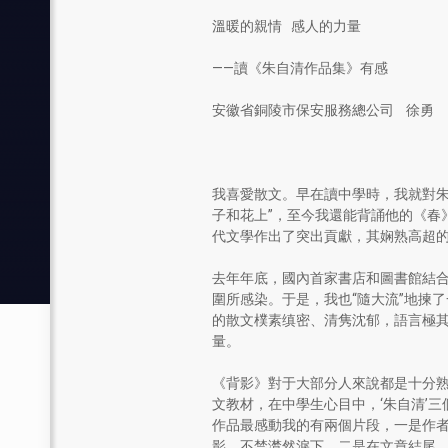
溫暖的親情 感人的力量
——讀《朱自清作品集》有感
安徽省銅陵市保安服務總公司 徐勇
我喜愛散文。早在讀中學時，我就對朱
子和花上”，至今我還能背誦他的《春
代文學作出了突出貢獻，其娴熟高超
去年年底，國內首家書店和圖書館結
圍所感染。于是，我也“隨大流”地揀
的散文樸素缜密、清隽沈郁，語言極
量。
《背影》對于大部分人來說都是十分熟
文教材，在中學生心目中，‘朱自清’
作品最感動我的有兩個片段，一是作者
影，不禁潸然淚下。二是在文章結尾，