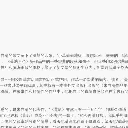
自清的散文留下了深刻的印象。“小草偷偷地從土裏鑽出來，嫩嫩的，綠綠
》、《荷塘月色》等作品中的一些經典的段落和句子，但這些印象是淺顯
的技巧和缜密細致的風格，顯示了新文學的藝術生命力，但當時我還全然
合體——銅陵新華書店圖書館店正式啓用。作爲一名普通的顧客、讀者，我
了一些書以備平時閱讀，其中就有一本由外文出版社出版的《朱自清作品
其洗煉。在敘事性和抒情性的作品中，他把自己的真情實感傾注在字裏行
悉的，是朱自清的代表作。“《背影》雖然只有一千五百字，卻曆久傳誦
三個字已經和《背影》成爲不可分割的一體了。”如今再讀經典，我似乎對
回憶與父親車站分別的情景，看著他蹒跚地往返于鐵道線，望著他“戴著
作者敘述了父親的一封來信，父親在信中說道：“我身體平安，惟膀子疼