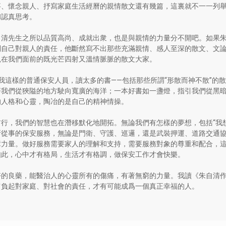
事、懷念親人、抒寫家庭生活經曆的親情散文還有幾篇，這裏就不一一列
和認真思考。
自清先生之所以品質高尚、成就出衆，也是與親情的力量分不開吧。如果
到自己對親人的責任，他斷然寫不出那些充滿親情、感人至深的散文、文
現在我們面前的既光芒四射又溫情脈脈的散文大家。
我這樣的普通保安人員，讀太多的書——包括那些所謂“形散而神不散”的
著我們從狹隘的地方駛向寬廣的海洋；一本好書如一盞燈，指引我們從黑
的人格和心靈，陶冶的是自己的精神情操。
行，我們的智慧也在潛移默化地開拓。無論我們有怎樣的夢想，包括“我
所從事的保安服務，無論是門衛、守護、巡邏，還是武裝押運、道路交通
障力量。做好服務需要家人的理解和支持，需要服務對象的尊重和配合，
如此，心中才有格局，生活才有格調，做保安工作才會快樂。
好的良藥，能醫治人的心靈所有的傷痛，有著無窮的力量。我讀《朱自清
肩負起對家庭、對社會的責任，才有可能成爲一個真正幸福的人。