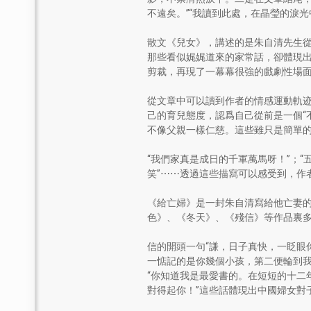
不遠矣。”“我讀到此處，在晶瑩的淚
散文《兒女》，講述的是朱自清先生
那些看似娓娓道來的家常話，卻體現
剪裁，再現了一幕幕很強的戲劇性場
從文章中可以讀到作者的情感運動軌
己的育兒態度，認爲自己從前是一個“
不像父親一樣仁慈。這些雖只是簡單
“我們家真是成日的千軍萬馬呀！”；
笑”⋯⋯透過這些描寫可以感受到，作
《給亡婦》是一封朱自清寫給他亡妻
色》、《冬天》、《殘信》等作品裏
信的開頭一句“謙，日子真快，一眨眼
一惦記的是你幾個小孩，第二便輪到我
“你知道我是最愛書的。在短短的十二
對得起你！”這些話體現出中國婦女對