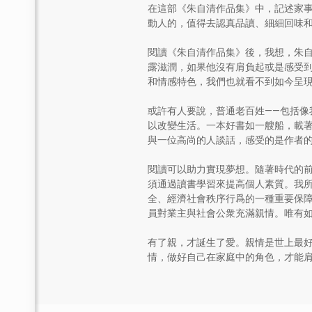
在這部《朱自清作品集》中，記述家
動人的，值得去認真品讀、細細回味
閱讀《朱自清作品集》後，我想，朱
露滋潤，如果他沒有肩負起或是感受
和情感特色，我們也就看不到如今呈
或許有人要說，普通老百姓——包括像
以改變生活。一本好書如一艘船，載
與一位高尚的人談話，感受的是作者
閱讀可以助力實現夢想。隨著時代的前
須通過讀書學習來提高個人素質。我
全、經濟社會秩序行爲的一種重要保
員對業主與社會公衆充滿親情。唯有
有了親，才誕生了愛。親情是世上最
情，做好自己在家庭中的角色，才能