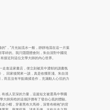
的”，“月光如流水一般，靜靜地瀉在這一片葉
而零碎的。我只隱隱體會到，朱自清對中國現
沒有接近到這位文學大師的內心世界。
一走進這家書店，便立刻被其中濃郁的讀書氛
集》。回家後閑來一讀，真是收獲匪淺。朱自清
間，而且沒有半點矯揉造作，充滿動人心弦的力
，有感人至深的力量，這篇短文被選爲中學國
國學大師吳晗的這個評價有了發自心底的體驗。
黑皮小帽，穿著黑布大馬褂，深青布棉袍”的背
痛厲害，舉箸提筆，諸多不便，大約大去之期