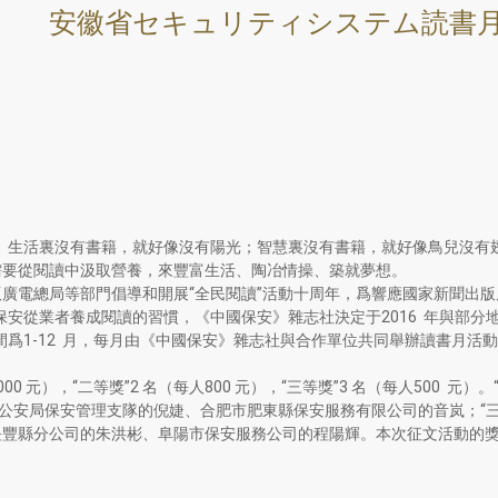
安徽省セキュリティシステム読書
。生活裏沒有書籍，就好像沒有陽光；智慧裏沒有書籍，就好像鳥兒沒有
需要從閱讀中汲取營養，來豐富生活、陶冶情操、築就夢想。
版廣電總局等部門倡導和開展“全民閱讀”活動十周年，爲響應國家新聞出
保安從業者養成閱讀的習慣，《中國保安》雜志社決定于2016 年與部分
爲1-12 月，每月由《中國保安》雜志社與合作單位共同舉辦讀書月活動。
0 元），“二等獎”2 名（每人800 元），“三等獎”3 名（每人500 
市公安局保安管理支隊的倪婕、合肥市肥東縣保安服務有限公司的音岚；“
長豐縣分公司的朱洪彬、阜陽市保安服務公司的程陽輝。本次征文活動的
。